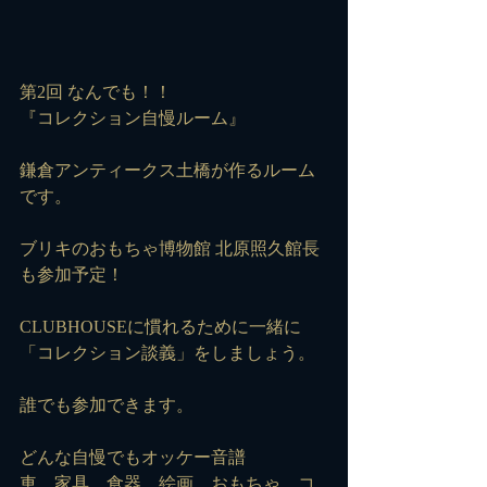
第2回 なんでも！！
『コレクション自慢ルーム』
鎌倉アンティークス土橋が作るルーム
です。
ブリキのおもちゃ博物館 北原照久館長
も参加予定！
CLUBHOUSEに慣れるために一緒に
「コレクション談義」をしましょう。
誰でも参加できます。
どんな自慢でもオッケー音譜
車、家具、食器、絵画、おもちゃ、コ