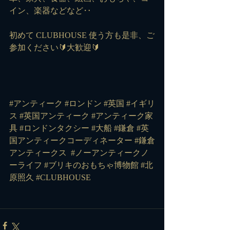
イン、楽器などなど‥
初めて CLUBHOUSE 使う方も是非、ご
参加ください🔰大歓迎🔰
#アンティーク #ロンドン #英国 #イギリ
ス #英国アンティーク #アンティーク家
具 #ロンドンタクシー #大船 #鎌倉 #英
国アンティークコーディネーター #鎌倉
アンティークス 
#ノーアンティークノ
ーライフ
#ブリキのおもちゃ博物館
#北
原照久
#CLUBHOUSE