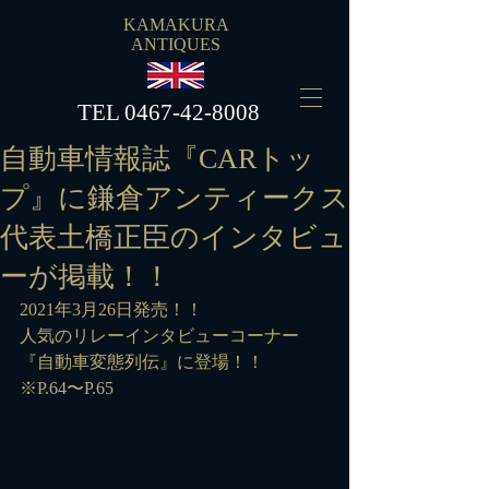
KAMAKURA
ANTIQUES
​TEL
0467-42-8008
自動車情報誌『CARトッ
プ』に鎌倉アンティークス
代表土橋正臣のインタビュ
ーが掲載！！
2021年3月26日発売！！
人気のリレーインタビューコーナー
『自動車変態列伝』に登場！！
※P.64〜P.65