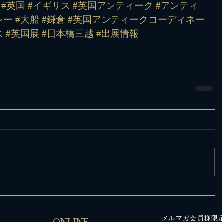
#英国
#イギリス
#英国アンティーク
#アンティ
シー
#大船
#鎌倉
#英国アンティークコーディネー
ス
#英国展
#日本橋三越
#出展情報
メルマガ会員様限
ONLINE