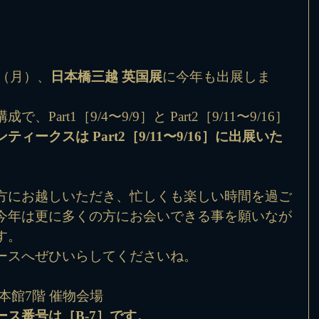
日（月）、
日本橋三越 英国展
に今年も出展しま
art1［9/4〜9/9］と Part2［9/11〜9/16］
ティークスは Part2［9/11〜9/16］に出展いた
方にお越しいただき、忙しくも楽しい時間を過ご
今年は更に多くの方にお会いできる事を願いなが
。 
ースへぜひいらしてくださいね。
館7階 催物会場 
ス番号は［B-7］です。 