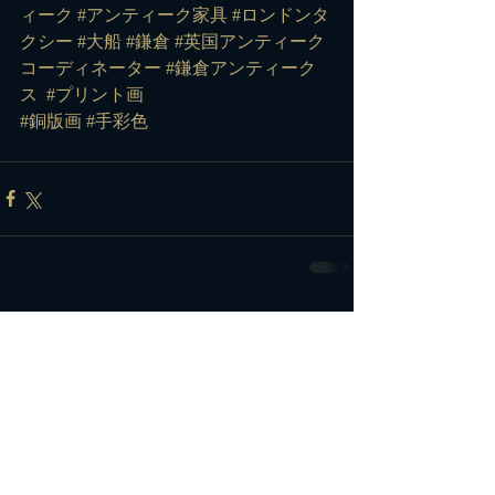
ィーク
#アンティーク家具
#ロンドンタ
クシー
#大船
#鎌倉
#英国アンティーク
コーディネーター
#鎌倉アンティーク
ス
#プリント画
#銅版画
#手彩色
コメント
コメントを追加…