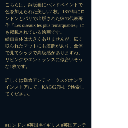
こちらは、銅版画にハンドペイントで
色を加えられた美しい1枚。1857年にロ
ンドンとパリで出版された彼の代表著
作『Les oiseaux les plus remarquables』に
も掲載されている絵画です。
絵画自体は大きくありませんが、広く
取られたマットにも装飾があり、全体
で見てシックで高級感がありますね。
リビングやエントランスに似合いそう
な1枚です。
詳しくは鎌倉アンティークスのオンラ
インストアにて、
KAG0279-1
 で検索し
てください。
#ロンドン
#英国
#イギリス
#英国アンテ