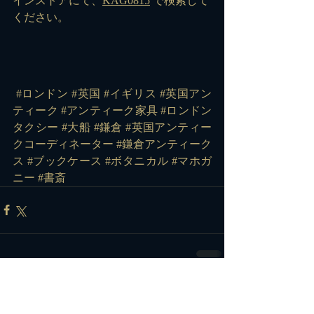
インストアにて、
KAG0815
 で検索して
ください。
#ロンドン
#英国
#イギリス
#英国アン
ティーク
#アンティーク家具
#ロンドン
タクシー
#大船
#鎌倉
#英国アンティー
クコーディネーター
#鎌倉アンティーク
ス
#ブックケース
#ボタニカル
#マホガ
ニー
#書斎
コメント