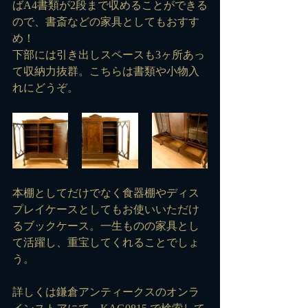
ばA4書類が2段まで収めることができる
ので、書斎などの家具としてもおすす
め！
下部には引き出しスペースも3ヶ所あっ
て収納力抜群。こちらは書類や小物入
れにどうぞ。
本棚としてだけでなく食器棚やディス
プレイケースとしてもお使いいただけ
るブックケース。一生ものの家具とし
て活躍し、重宝してくれることでしょ
う。
詳しくは鎌倉アンティークスのオンラ