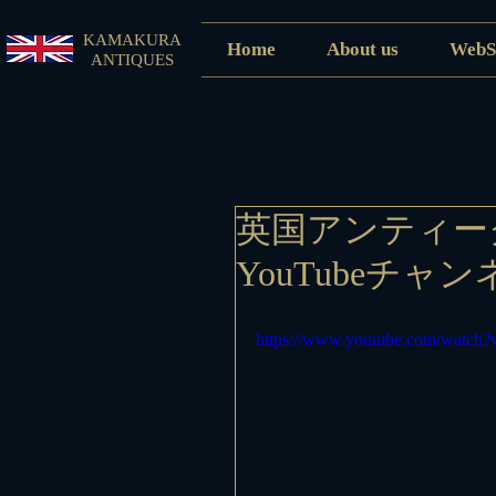
KAMAKURA
Home
About us
WebS
ANTIQUES
英国アンティー
YouTubeチ
https://www.youtube.com/watc