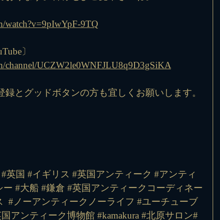
om/watch?v=9pIwYpF-9TQ
Tube〕
.com/channel/UCZW2le0WNFJLU8q9D3gSiKA
登録とグッドボタンの方も宜しくお願いします。
 #英国 #イギリス #英国アンティーク #アンティ
ー #大船 #鎌倉 #英国アンティークコーディネー
 
#ノーアンティークノーライフ
#ユーチューブ
英国アンティーク博物館
#kamakura
#北原サロン
#