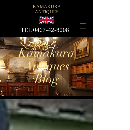
KAMAKURA
ANTIQUES
​TEL
0467-42-8008
Kamakura
Antiques
Blog