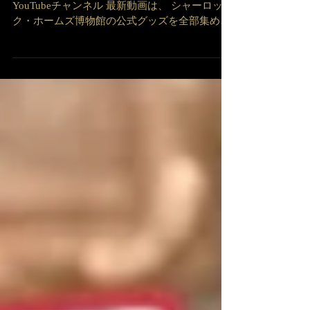
英国アンティークナビゲーター 土橋正臣の
YouTubeチャンネル 最新動画は、 シャーロッ
ク・ホームズ博物館の公式グッズを全部集めて
みた！！（前編）
https://www.youtube.com/watch?
v=5hGY_fY9zws...