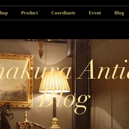
hop
Product
Coordinate
Event
Blog
akura Anti
Blog