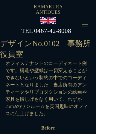
KAMAKURA
ANTIQUES
​TEL
0467-42-8008
デザインNo.0102 事務所
役員室
オフィステナントのコーディネート例
です。構造や壁紙は一切変えることが
できないという制約の中でのコーディ
ネートとなりました。当店所有のアン
ティークやリプロダクションの絵画や
家具を惜しげもなく用いて、わずか
25m2のワンルームを英国趣味のオフィ
スに仕上げました。
Before