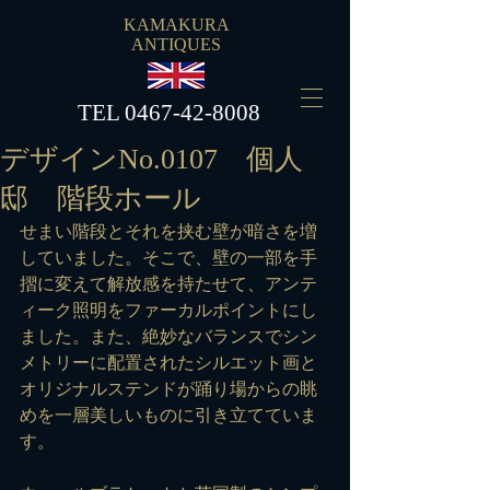
KAMAKURA
ANTIQUES
​TEL
0467-42-8008
デザインNo.0107 個人
邸 階段ホール
せまい階段とそれを挟む壁が暗さを増
していました。そこで、壁の一部を手
摺に変えて解放感を持たせて、アンテ
ィーク照明をファーカルポイントにし
ました。また、絶妙なバランスでシン
メトリーに配置されたシルエット画と
オリジナルステンドが踊り場からの眺
めを一層美しいものに引き立てていま
す。