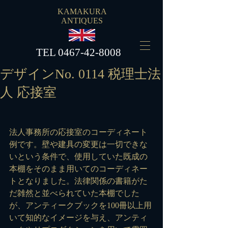
KAMAKURA
ANTIQUES
​TEL
0467-42-8008
デザインNo. 0114 税理士法
人 応接室
法人事務所の応接室のコーディネート
例です。壁や建具の変更は一切できな
いという条件で、使用していた既成の
本棚をそのまま用いてのコーディネー
トとなりました。法律関係の書籍がた
だ雑然と並べられていた本棚でした
が、アンティークブックを100冊以上用
いて知的なイメージを与え、アンティ