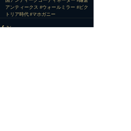
国アンティークコーディネーター
#鎌倉
アンティークス
#ウォールミラー
#ビク
トリア時代
#マホガニー
コメント
コメントを追加…
カテゴリー