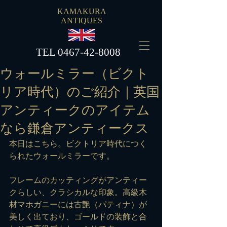
KAMAKURA
ANTIQUES
​TEL
0467-42-8008
ウォールミラー（ビクト
リア時代）のご紹介｜英国
アンティークのアイテム
なら鎌倉アンティークス
本日はこちら。ビクトリア時代につく
られたウォールミラーです。
フレームのカッティングがアンティー
クらしい、クラシカルな印象。高級木
材マホガニーには古艶（パティナ）が
美しく出ており、ゴールドの装飾と合