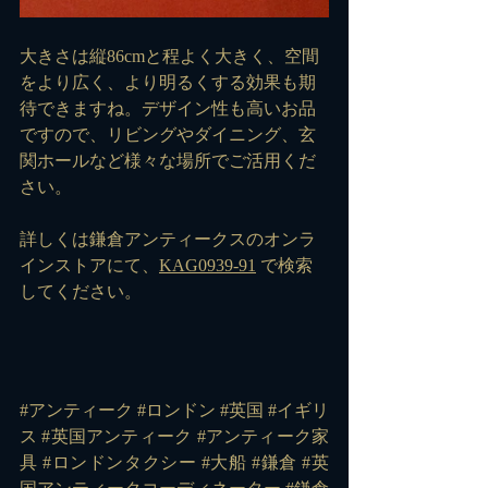
大きさは縦86cmと程よく大きく、空間
をより広く、より明るくする効果も期
待できますね。デザイン性も高いお品
ですので、リビングやダイニング、玄
関ホールなど様々な場所でご活用くだ
さい。
詳しくは鎌倉アンティークスのオンラ
インストアにて、
KAG0939-91
 で検索
してください。
#アンティーク
#ロンドン
#英国
#イギリ
ス
#英国アンティーク
#アンティーク家
具
#ロンドンタクシー
#大船
#鎌倉
#英