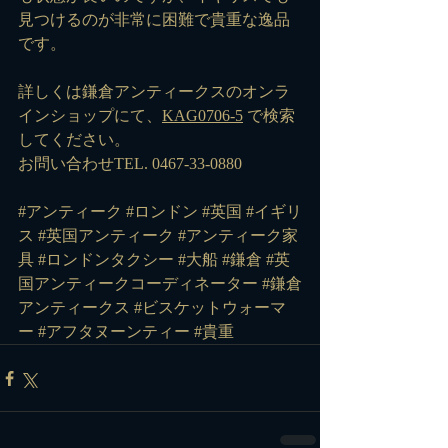
見つけるのが非常に困難で貴重な逸品
です。
詳しくは鎌倉アンティークスのオンラ
インショップにて、
KAG0706-5
 で検索
してください。
お問い合わせTEL. 0467-33-0880
#アンティーク
#ロンドン
#英国
#イギリ
ス
#英国アンティーク
#アンティーク家
具
#ロンドンタクシー
#大船
#鎌倉
#英
国アンティークコーディネーター
#鎌倉
アンティークス
#ビスケットウォーマ
ー
#アフタヌーンティー
#貴重