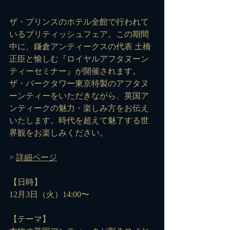
ザ・プリンスのホテル全館で行われて
いるブリティッシュフェア。この期間
中に、鎌倉アンティークスの代表 土橋
正臣と愉しむ『ロイヤルアフタヌーン
ティーセミナー』が開催されます。
ザ・パークタワー東京特製のアフタヌ
ーンティーをいただきながら、英国ア
ンティークの魅力・楽しみ方をお伝え
いたします。時代を超えて魅了する世
界観をお楽しみください。
> 
詳細ページ
【日時】
12月3日（火）14:00〜
【テーマ】