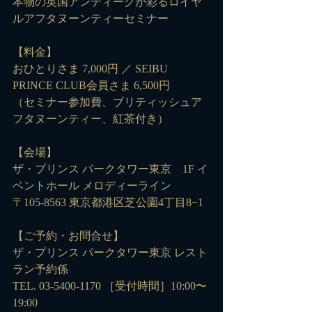
本物の英国アンティークが彩るロイヤ
ルアフタヌーンティーセミナー
【料金】
おひとりさま 7,000円 ／ SEIBU 
PRINCE CLUB会員さま 6,500円
（セミナー参加費、ブリティッシュア
フタヌーンティー、紅茶付き）
【会場】
ザ・プリンス パークタワー東京　1F イ
ベントホール メロディーライン
〒105-8563 東京都港区芝公園4丁目8−1
【ご予約・お問合せ】
ザ・プリンス パークタワー東京 レスト
ラン予約係
TEL. 03-5400-1170 ［受付時間］10:00〜
19:00