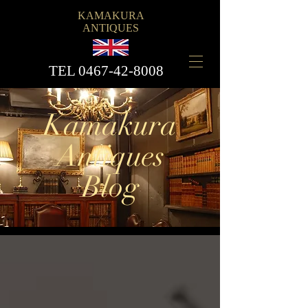
KAMAKURA
ANTIQUES
​TEL
0467-42-8008
Kamakura
Antiques
Blog