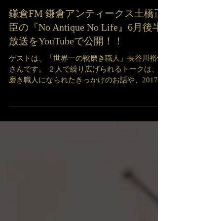
鎌倉FM 鎌倉アンティークス土橋正
臣の『No Antique No Life』6月後半
放送をYouTubeで公開！！
ゲストは、「世界一の靴磨き職人」長谷川裕也
さんです。 ２人で繰り広げられるトークは、靴
磨き職人になられたきっかけのお話や、2017年
にロンドンで開催された第一回「世界靴磨き大
会」にて優勝されたお話など貴重トークを繰り
広げています。 聴き逃した方は、ぜひチェック
して下さいね。...