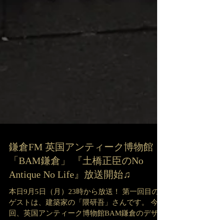
鎌倉FM 英国アンティーク博物館
「BAM鎌倉」 『土橋正臣のNo
Antique No Life』放送開始♫
本日9月5日（月）23時から放送！ 第一回目の