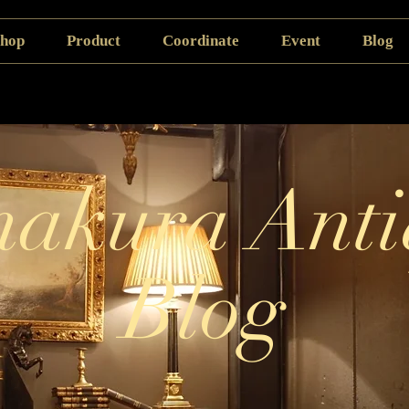
hop
Product
Coordinate
Event
Blog
akura Anti
Blog