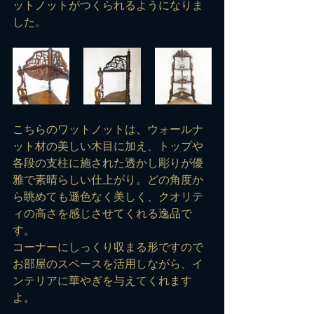
ットノットがつくられるようになりま
した。
こちらのワットノットは、ウォールナ
ット材の美しい木目に加え、トップや
各段の支柱に施された透かし彫りが優
雅で素晴らしい仕上がり。どの角度か
ら眺めても遜色なく美しく、クオリテ
ィの高さを感じさせてくれる逸品で
す。
コーナーにしっくり収まる形ですので
お部屋のスペースを活用しながら、イ
ンテリアに華やぎを与えてくれます
よ。