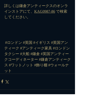
詳しくは鎌倉アンティークスのオンラ
インストアにて、
KAG0987-86
 で検索
してください。
#ロンドン
#英国
#イギリス
#英国アン
ティーク
#アンティーク家具
#ロンドン
タクシー
#大船
#鎌倉
#英国アンティー
クコーディネーター
#鎌倉アンティーク
ス
#ワットノット
#飾り棚
#ウォールナ
ット