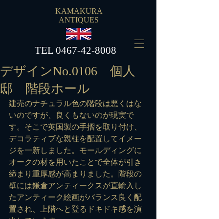
KAMAKURA
ANTIQUES
​TEL
0467-42-8008
デザインNo.0106 個人
邸 階段ホール
建売のナチュラル色の階段は悪くはな
いのですが、良くもないのが現実で
す。そこで英国製の手摺を取り付け、
デコラティブな親柱を配置してイメー
ジを一新しました。モールディングに
オークの材を用いたことで全体が引き
締まり重厚感が高まりました。階段の
壁には鎌倉アンティークスが直輸入し
たアンティーク絵画がバランス良く配
置され、上階へと登るドキドキ感を演