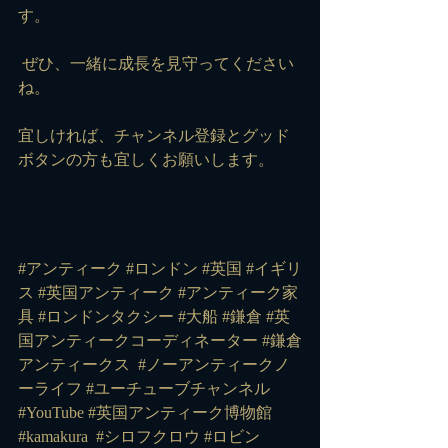
す。  
 ぜひ、一緒に成長を見守ってください
ね。
宜しければ、チャンネル登録とグッド
ボタンの方も宜しくお願いします。
#アンティーク #ロンドン #英国 #イギリ
ス #英国アンティーク #アンティーク家
具 #ロンドンタクシー #大船 #鎌倉 #英
国アンティークコーディネーター #鎌倉
アンティークス 
#ノーアンティークノ
ーライフ
#ユーチューブチャンネル
#YouTube
#英国アンティーク博物館
#kamakura
#シロフクロウ
#ロビン