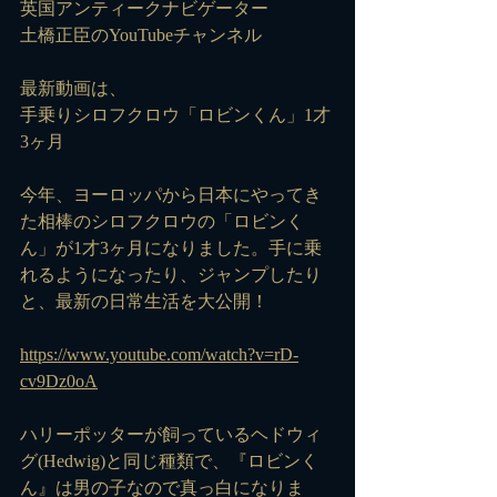
英国アンティークナビゲーター
土橋正臣のYouTubeチャンネル
最新動画は、
手乗りシロフクロウ「ロビンくん」1才
3ヶ月  
今年、ヨーロッパから日本にやってき
た相棒のシロフクロウの「ロビンく
ん」が1才3ヶ月になりました。手に乗
れるようになったり、ジャンプしたり
と、最新の日常生活を大公開！  
https://www.youtube.com/watch?v=rD-
cv9Dz0oA
ハリーポッターが飼っているヘドウィ
グ(Hedwig)と同じ種類で、『ロビンく
ん』は男の子なので真っ白になりま