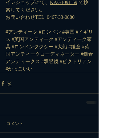
インショップにて、
KAG1091-59
 で検
索してください。
お問い合わせTEL. 0467-33-0880
#アンティーク
#ロンドン
#英国
#イギリ
ス
#英国アンティーク
#アンティーク家
具
#ロンドンタクシー
#大船
#鎌倉
#英
国アンティークコーディネーター
#鎌倉
アンティークス
#双眼鏡
#ビクトリアン
#かっこいい
コメント