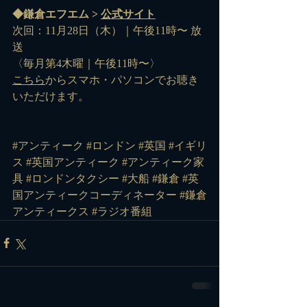
◆鎌倉エフエム > 
公式サイト
次回：11月28日（木）｜午後11時〜 放
送
〈毎月第4木曜｜午後11時〜〉
こちら
からスマホ・パソコンでお聴き
いただけます。
#アンティーク #ロンドン #英国 #イギリ
ス #英国アンティーク #アンティーク家
具 #ロンドンタクシー #大船 #鎌倉 #英
国アンティークコーディネーター #鎌倉
アンティークス #ラジオ番組