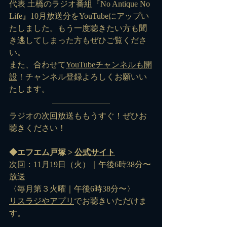
代表 土橋のラジオ番組『No Antique No 
Life』10月放送分をYouTubeにアップい
たしました。もう一度聴きたい方も聞
き逃してしまった方もぜひご覧くださ
い。
また、合わせて
YouTubeチャンネルも開
設
！チャンネル登録よろしくお願いい
たします。
ラジオの次回放送ももうすぐ！ぜひお
聴きください！
◆エフエム戸塚 > 
公式サイト
次回：11月19日（火）｜午後6時38分〜 
放送
〈毎月第３火曜｜午後6時38分〜〉
リスラジ
や
アプリ
でお聴きいただけま
す。