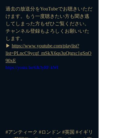
過去の放送分をYouTubeでお聴きいただ
けます。もう一度聴きたい方も聞き逃
してしまった方もぜひご覧ください。
チャンネル登録もよろしくお願いいた
します。
▶ 
https://www.youtube.com/playlist?
list=PLncC9ycqf_mSkX6qs3uQtgxc1gSnO
90xE
https://youtu.be/6Jk3yRF-kWI
#アンティーク #ロンドン #英国 #イギリ