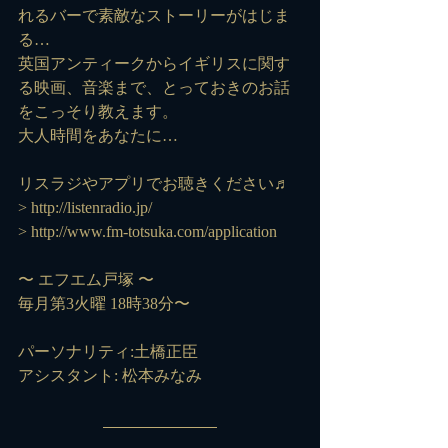
れるバーで素敵なストーリーがはじま
る…
英国アンティークからイギリスに関す
る映画、音楽まで、とっておきのお話
をこっそり教えます。
大人時間をあなたに…
リスラジやアプリでお聴きください♬
> 
http://listenradio.jp/
> 
http://www.fm-totsuka.com/application
〜 エフエム戸塚 〜
毎月第3火曜 18時38分〜
パーソナリティ:土橋正臣
アシスタント: 松本みなみ