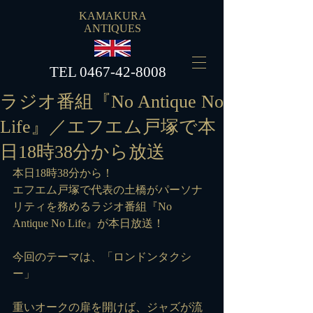
KAMAKURA
ANTIQUES
​TEL
0467-42-8008
ラジオ番組『No Antique No
Life』／エフエム戸塚で本
日18時38分から放送
本日18時38分から！
エフエム戸塚で代表の土橋がパーソナ
リティを務めるラジオ番組『No 
Antique No Life』が本日放送！
今回のテーマは、「ロンドンタクシ
ー」 
重いオークの扉を開けば、ジャズが流