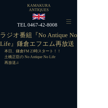
KAMAKURA
ANTIQUES
​TEL
0467-42-8008
ラジオ番組『No Antique No
Life』鎌倉エフエム再放送
本日、鎌倉FM 23時スタート！！
土橋正臣の No Antique No Life
再放送♫