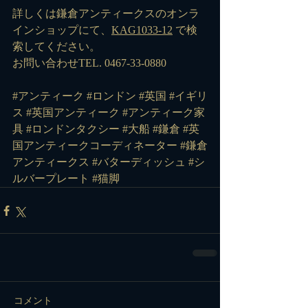
詳しくは鎌倉アンティークスのオンラ
インショップにて、
KAG1033-12
 で検
索してください。
お問い合わせTEL. 0467-33-0880
#アンティーク
#ロンドン
#英国
#イギリ
ス
#英国アンティーク
#アンティーク家
具
#ロンドンタクシー
#大船
#鎌倉
#英
国アンティークコーディネーター
#鎌倉
アンティークス
#バターディッシュ
#シ
ルバープレート
#猫脚
コメント