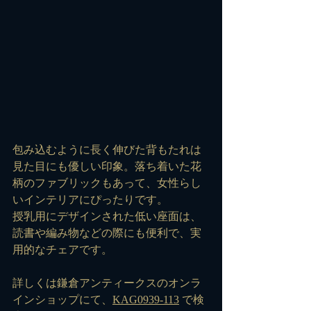
包み込むように長く伸びた背もたれは
見た目にも優しい印象。落ち着いた花
柄のファブリックもあって、女性らし
いインテリアにぴったりです。
授乳用にデザインされた低い座面は、
読書や編み物などの際にも便利で、実
用的なチェアです。
詳しくは鎌倉アンティークスのオンラ
インショップにて、
KAG0939-113
 で検