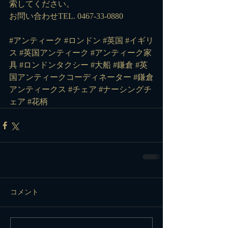
索してください。
お問い合わせTEL. 0467-33-0880
#アンティーク
#ロンドン
#英国
#イギリ
ス
#英国アンティーク
#アンティーク家
具
#ロンドンタクシー
#大船
#鎌倉
#英
国アンティークコーディネーター
#鎌倉
アンティークス
#チェア
#ナーシングチ
ェア
#花柄
コメント