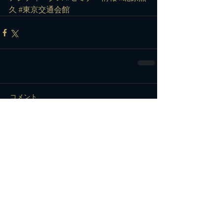
久
#東京交通会館
コメント
コメントを追加…
カテゴリー
メルマガ会員様限定情報配信中！
配信希望の方は下記を入力し送信してください。