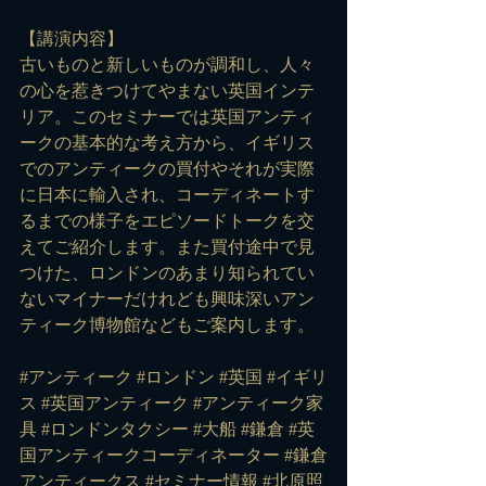
【講演内容】
古いものと新しいものが調和し、人々
の心を惹きつけてやまない英国インテ
リア。このセミナーでは英国アンティ
ークの基本的な考え方から、イギリス
でのアンティークの買付やそれが実際
に日本に輸入され、コーディネートす
るまでの様子をエピソードトークを交
えてご紹介します。また買付途中で見
つけた、ロンドンのあまり知られてい
ないマイナーだけれども興味深いアン
ティーク博物館などもご案内します。
#アンティーク #ロンドン #英国 #イギリ
ス #英国アンティーク #アンティーク家
具 #ロンドンタクシー #大船 #鎌倉 #英
国アンティークコーディネーター #鎌倉
アンティークス #セミナー情報
#北原照