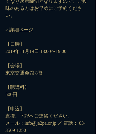
くなり次第締切となりますので、ご興
味のある方はお早めにご予約くださ
い。
> 
詳細ページ
【日時】
2019年11月19日 18:00〜19:00
【会場】
東京交通会館 8階
【聴講料】
500円
【申込】
直接、下記へご連絡ください。
メール：
info@ja2pa.or.jp
 ／ 電話： 03-
3569-1250