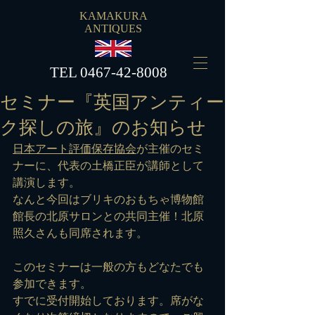
KAMAKURA
ANTIQUES
​TEL
0467-42-8008
セミナー『英国アンティー
ク探しの旅』のお知らせ
日本アート評価保存協会
が主催のセミ
ナーに、代表の土橋正臣が講師として
講演します。
なんと今回はブリキのおもちゃ博物館
館長の北原サロンとの共同主催！北原
照久さんも同席されます。
このセミナーは一般の方もどなたでも
参加できます。
すでに受付開始しております。席がな