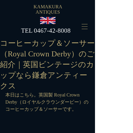
KAMAKURA
ANTIQUES
​TEL
0467-42-8008
コーヒーカップ＆ソーサー
（Royal Crown Derby）のご
紹介｜英国ビンテージのカ
ップなら鎌倉アンティー
クス
本日はこちら。英国製 Royal Crown 
Derby（ロイヤルクラウンダービー）の
コーヒーカップ＆ソーサーです。