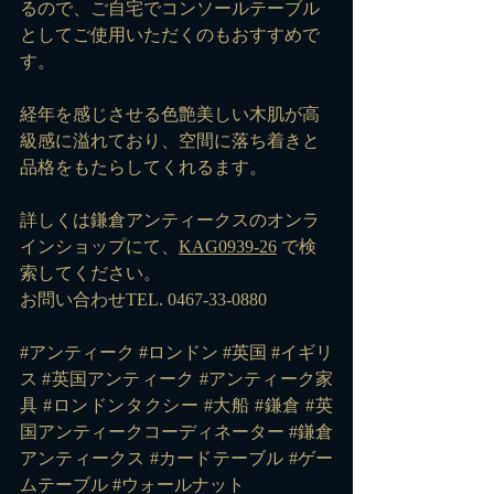
るので、ご自宅でコンソールテーブル
としてご使用いただくのもおすすめで
す。
経年を感じさせる色艶美しい木肌が高
級感に溢れており、空間に落ち着きと
品格をもたらしてくれるます。
詳しくは鎌倉アンティークスのオンラ
インショップにて、
KAG0939-26
 で検
索してください。
お問い合わせTEL. 0467-33-0880
#アンティーク
#ロンドン
#英国
#イギリ
ス
#英国アンティーク
#アンティーク家
具
#ロンドンタクシー
#大船
#鎌倉
#英
国アンティークコーディネーター
#鎌倉
アンティークス
#カードテーブル
#ゲー
ムテーブル
#ウォールナット