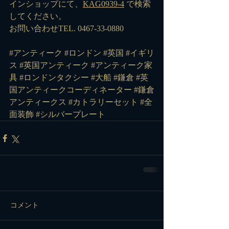
インショップにて、
KAG0939-4
 で検索
してください。
お問い合わせTEL. 0467-33-0880
#アンティーク
#ロンドン
#英国
#イギリ
ス
#英国アンティーク
#アンティーク家
具
#ロンドンタクシー
#大船
#鎌倉
#英
国アンティークコーディネーター
#鎌倉
アンティークス
#カトラリーセット
#全
面装飾
#シルバープレート
コメント