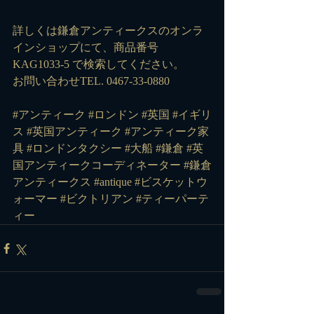
詳しくは鎌倉アンティークスのオンラ
インショップにて、商品番号 
KAG1033-5
 で検索してください。
お問い合わせTEL. 0467-33-0880
#アンティーク
#ロンドン
#英国
#イギリ
ス
#英国アンティーク
#アンティーク家
具
#ロンドンタクシー
#大船
#鎌倉
#英
国アンティークコーディネーター
#鎌倉
アンティークス
#antique
#ビスケットウ
ォーマー
#ビクトリアン
#ティーパーテ
ィー