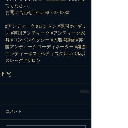
てください。
お問い合わせTEL. 0467-33-0880
#アンティーク
#ロンドン
#英国
#イギリ
ス
#英国アンティーク
#アンティーク家
具
#ロンドンタクシー
#大船
#鎌倉
#英
国アンティークコーディネーター
#鎌倉
アンティークス
#ペディスタル
#バルボ
スレッグ
#サロン
コメント