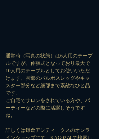
通常時（写真の状態）は6人用のテーブ
ルですが、伸張式となっており最大で
10人用のテーブルとしてお使いいただ
けます。脚部のバルボスレッグやキャ
スター部分など細部まで素敵なひと品
です。
ご自宅でサロンをされている方や、パ
ーティーなどの際に活躍しそうです
ね。
詳しくは鎌倉アンティークスのオンラ
インショップにて、
KAG0274
 で検索し