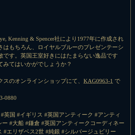
 Kenning & Spencer社により1977年に作成され
さはもちろん、ロイヤルブルーのプレゼンテーシ
敵です。英国王室好きにはたまらない逸品です
てみてはいかがでしょうか？
クスのオンラインショップにて、
KAG0963-1
 で
-0880
#英国
#イギリス
#英国アンティーク
#アンティ
シー
#大船
#鎌倉
#英国アンティークコーディネー
ス
#エリザベス2世
#純銀
#シルバージュビリー