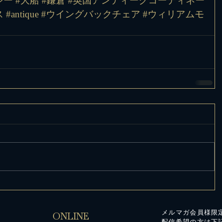
シー
#大船
#鎌倉
#英国アンティークコーディネー
ス
#antique
#ウイングバックチェア
#ウィリアムモ
メルマガ会員様限
ONLINE