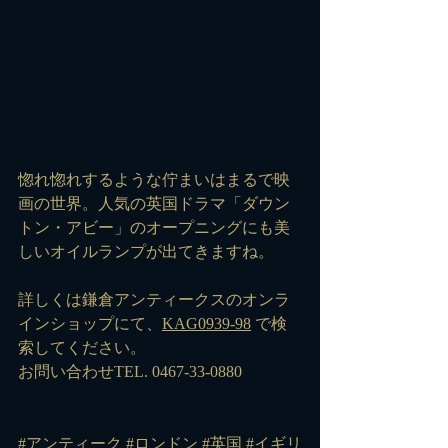
惚れ惚れするような佇まいはまるで映
画の世界。人気の英国ドラマ「ダウン
トン・アビー」のオープニングにも美
しいオイルランプが出てきますね。
詳しくは鎌倉アンティークスのオンラ
インショップにて、
KAG0939-98
 で検
索してください。
お問い合わせTEL. 0467-33-0880
#アンティーク
#ロンドン
#英国
#イギリ