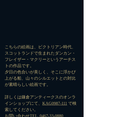
こちらの絵画は、ビクトリアン時代、
スコットランドで生まれたダンカン・
フレイザー・マクリーというアーチス
トの作品です。
夕日の色合いが美しく、そこに浮かび
上がる船、山々のシルエットとの対比
が素晴らしい絵画です。
詳しくは鎌倉アンティークスのオンラ
インショップにて、
KAG0987-111
 で検
索してください。
お問い合わせTEL. 0467-33-0880