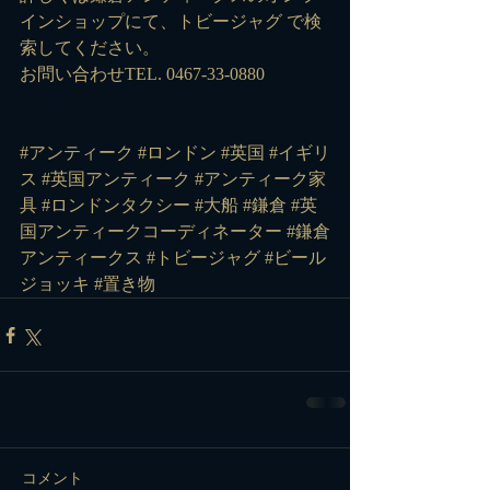
インショップにて、
トビージャグ
 で検
索してください。
お問い合わせTEL. 0467-33-0880
#アンティーク
#ロンドン
#英国
#イギリ
ス
#英国アンティーク
#アンティーク家
具
#ロンドンタクシー
#大船
#鎌倉
#英
国アンティークコーディネーター
#鎌倉
アンティークス
#トビージャグ
#ビール
ジョッキ
#置き物
コメント