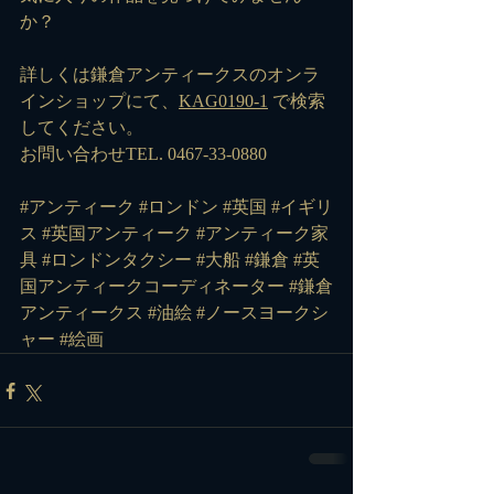
か？
詳しくは鎌倉アンティークスのオンラ
インショップにて、
KAG0190-1
 で検索
してください。
お問い合わせTEL. 0467-33-0880
#アンティーク
#ロンドン
#英国
#イギリ
ス
#英国アンティーク
#アンティーク家
具
#ロンドンタクシー
#大船
#鎌倉
#英
国アンティークコーディネーター
#鎌倉
アンティークス
#油絵
#ノースヨークシ
ャー
#絵画