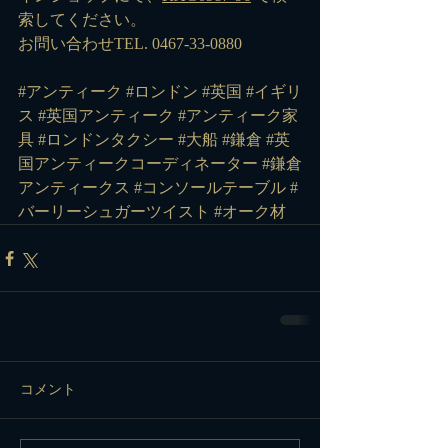
索してください。
お問い合わせTEL. 0467-33-0880
#アンティーク
#ロンドン
#英国
#イギリ
ス
#英国アンティーク
#アンティーク家
具
#ロンドンタクシー
#大船
#鎌倉
#英
国アンティークコーディネーター
#鎌倉
アンティークス
#コンソールテーブル
#
バーリーシュガーツイスト
#オーク材
コメント