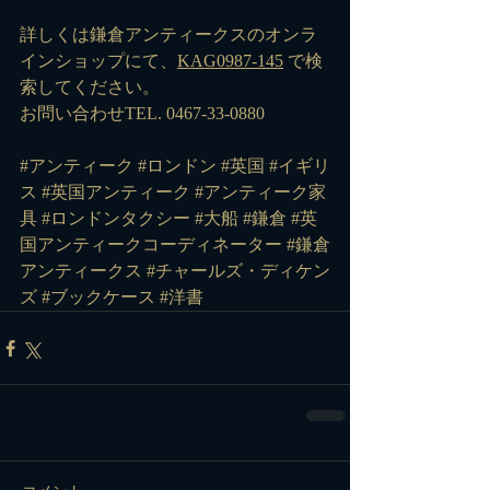
詳しくは鎌倉アンティークスのオンラ
インショップにて、
KAG0987-145
 で検
索してください。
お問い合わせTEL. 0467-33-0880
#アンティーク
#ロンドン
#英国
#イギリ
ス
#英国アンティーク
#アンティーク家
具
#ロンドンタクシー
#大船
#鎌倉
#英
国アンティークコーディネーター
#鎌倉
アンティークス
#チャールズ
・ディケン
ズ 
#ブックケース
#洋書