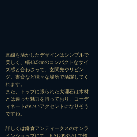
直線を活かしたデザインはシンプルで
美しく、幅43.5cmのコンパクトなサイ
ズ感と合わさって、玄関先やリビン
グ、書斎など様々な場所で活躍してく
れます。
また、トップに張られた大理石は木材
とは違った魅力を持っており、コーデ
ィネートのいいアクセントになりそう
ですね。
詳しくは鎌倉アンティークスのオンラ
インショップにて、
KAG0987-51
 で検