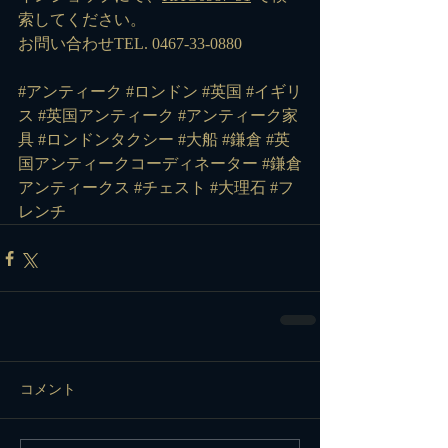
索してください。
お問い合わせTEL. 0467-33-0880
#アンティーク
#ロンドン
#英国
#イギリ
ス
#英国アンティーク
#アンティーク家
具
#ロンドンタクシー
#大船
#鎌倉
#英
国アンティークコーディネーター
#鎌倉
アンティークス
#チェスト
#大理石
#フ
レンチ
コメント