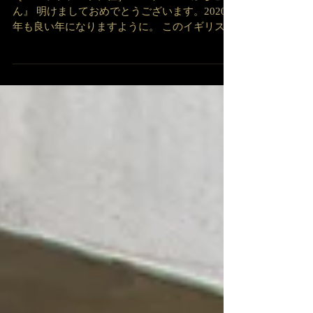
か、すごく冷たいのか』
［スコットランド在住］ペンネーム『ぷちこさ
ん』 明けましておめでとうございます。2020
年も良い年になりますように。 このイギリスに
住み、いろいろなものがとても不便に思えるこ
とが良くあります。 例えば、駅の自動改札の開
きが遅いとか、エレベーターで“閉まる”のボタ
ンがないとか...