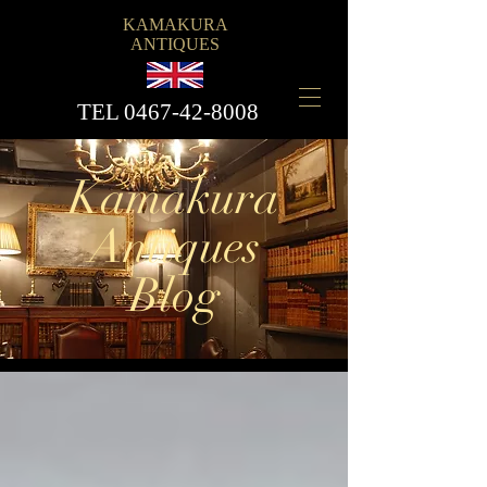
KAMAKURA
ANTIQUES
​TEL
0467-42-8008
Kamakura
Antiques
Blog