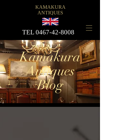
KAMAKURA
ANTIQUES
​TEL
0467-42-8008
Kamakura
Antiques
Blog