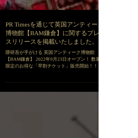
PR Timesを通じて英国アンティーク
博物館【BAM鎌倉】に関するプレ
スリリースを掲載いたしました。
隈研吾が手がける 英国アンティーク博物館
【BAM鎌倉】 2022年9月23日オープン！ 数量
限定のお得な「早割チケット」販売開始！！ 弊
社のプレス関係者にもリリース配信をしました
ので、博物館オープンについて沢山の方々に知
っていただければと思っております。...