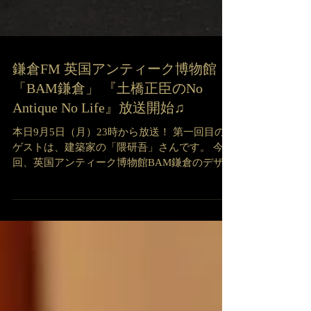
鎌倉FM 英国アンティーク博物館
「BAM鎌倉」 『土橋正臣のNo
Antique No Life』放送開始♫
本日9月5日（月）23時から放送！ 第一回目の
ゲストは、建築家の「隈研吾」さんです。 今
回、英国アンティーク博物館BAM鎌倉のデザイ
ンをいただきました。 隈研吾さんと言えば、東
京2020オリンピックのメインスタジアムである
国立競技場や英国スコットランド初のデザイン
ミュージア...