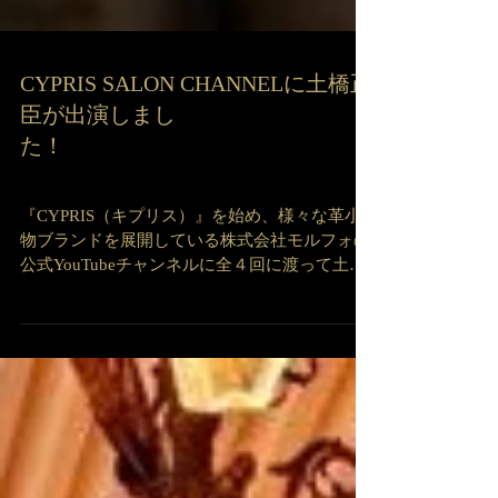
CYPRIS SALON CHANNELに土橋正
臣が出演しまし
た！
『CYPRIS（キプリス）』を始め、様々な革小
物ブランドを展開している株式会社モルフォの
公式YouTubeチャンネルに全４回に渡って土橋
の特集をしていただきました！！ 第一回目の動
画は、 「土橋正臣さんの人生を変えたアンティ
ークとの出会い」です。...